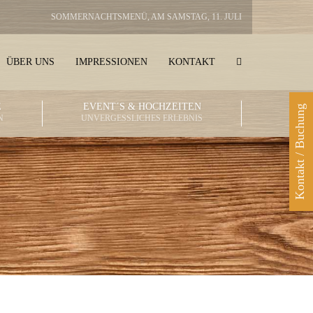
SOMMERNACHTSMENÜ, AM SAMSTAG, 11. JULI
ÜBER UNS
IMPRESSIONEN
KONTAKT
E
EVENT´S & HOCHZEITEN
Kontakt / Buchung
N
UNVERGESSLICHES ERLEBNIS