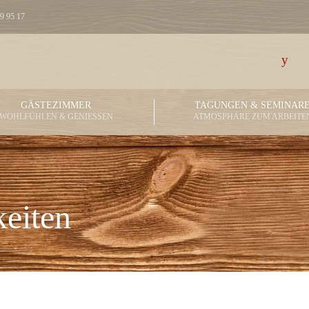
 95 17
GÄSTEZIMMER
TAGUNGEN & SEMINAR
WOHLFÜHLEN & GENIESSEN
ATMOSPHÄRE ZUM ARBEITE
eiten