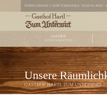
DURINGSTRASSE 5 / 82299 TÜRKENFELD / TELEFON: 08193 – 99
GASTHOF
KÜCHE & BRAUEREI
Unsere Räumlichk
GASTHOF HARTL ZUM UNTERWIRT