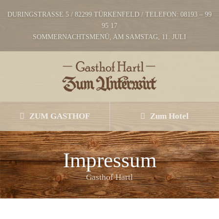
DURINGSTRASSE 5 / 82299 TÜRKENFELD / TELEFON: 08193 – 99
95 17
SOMMERNACHTSMENÜ, AM SAMSTAG, 11. JULI
ZUM GASTHOF
Zum Hotel
Impressum
Gasthof Hartl